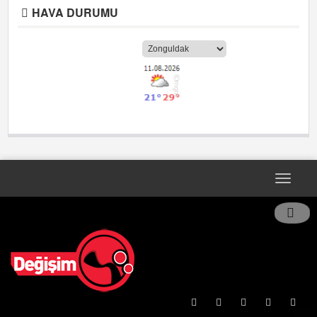
HAVA DURUMU
Toggle
naviga