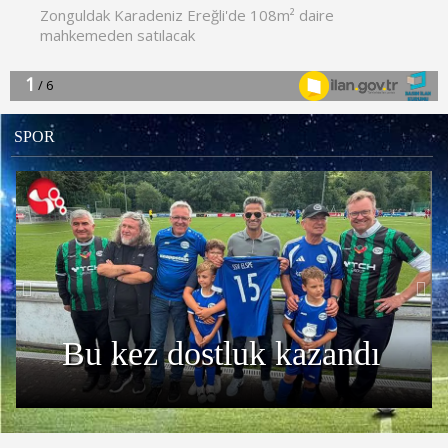
SPOR
Previous
Nex
Zonguldaklı antrenör
Duman'a Fenerbahçe'de
önemli görev