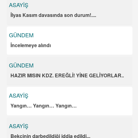
ASAYİŞ
İlyas Kasım davasında son durum!....
GÜNDEM
İncelemeye alındı
GÜNDEM
HAZIR MISIN KDZ. EREĞLİ! YİNE GELİYORLAR..
ASAYİŞ
Yangın… Yangın… Yangın…
ASAYİŞ
Bekçinin darbedildiği iddia edildi.,,