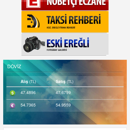
DÖVİZ
Alış
Satış
(TL)
(TL)
47.4896
47.6799
54.7365
54.9559