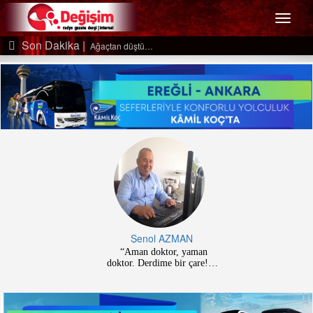
Menü
Son Dakika |
Ağaçtan düştü…
Şenol AZMAN
“Aman doktor, yaman
doktor. Derdime bir çare!” –
2-