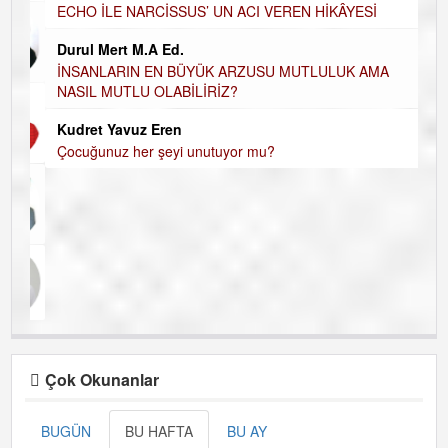
ECHO İLE NARCİSSUS’ UN ACI VEREN HİKÂYESİ
Durul Mert M.A Ed.
İNSANLARIN EN BÜYÜK ARZUSU MUTLULUK AMA
NASIL MUTLU OLABİLİRİZ?
Kudret Yavuz Eren
Çocuğunuz her şeyi unutuyor mu?
Çok Okunanlar
BUGÜN
BU HAFTA
BU AY